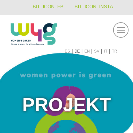
BIT_ICON_FB
BIT_ICON_INSTA
öffnen
es
de
en
sv
it
tr
PROJEKT