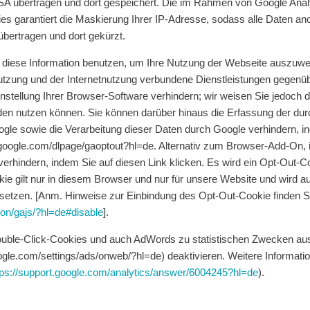
SA übertragen und dort gespeichert. Die im Rahmen von Google Analy
s garantiert die Maskierung Ihrer IP-Adresse, sodass alle Daten a
bertragen und dort gekürzt.
e diese Information benutzen, um Ihre Nutzung der Webseite auszuwe
zung und der Internetnutzung verbundene Dienstleistungen gegenübe
stellung Ihrer Browser-Software verhindern; wir weisen Sie jedoch da
den nutzen können. Sie können darüber hinaus die Erfassung der dur
gle sowie die Verarbeitung dieser Daten durch Google verhindern, i
ols.google.com/dlpage/gaoptout?hl=de. Alternativ zum Browser-Add-On
rhindern, indem Sie auf diesen Link klicken. Es wird ein Opt-Out-Co
e gilt nur in diesem Browser und nur für unsere Website und wird au
etzen. [Anm. Hinweise zur Einbindung des Opt-Out-Cookie finden Si
ion/gajs/?hl=de#disable
].
ouble-Click-Cookies und auch AdWords zu statistischen Zwecken aus
ogle.com/settings/ads/onweb/?hl=de) deaktivieren. Weitere Inform
tps://support.google.com/analytics/answer/6004245?hl=de
).