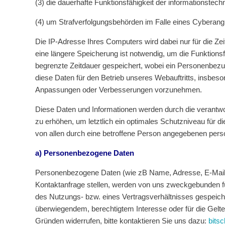
(3) die dauerhafte Funktionsfähigkeit der informationstec
(4) um Strafverfolgungsbehörden im Falle eines Cyberangri
Die IP-Adresse Ihres Computers wird dabei nur für die Z
eine längere Speicherung ist notwendig, um die Funktionsfä
begrenzte Zeitdauer gespeichert, wobei ein Personenbezug
diese Daten für den Betrieb unseres Webauftritts, insbes
Anpassungen oder Verbesserungen vorzunehmen.
Diese Daten und Informationen werden durch die verantwort
zu erhöhen, um letztlich ein optimales Schutzniveau für 
von allen durch eine betroffene Person angegebenen per
a) Personenbezogene Daten
Personenbezogene Daten (wie zB Name, Adresse, E-Mail-Adr
Kontaktanfrage stellen, werden von uns zweckgebunden fü
des Nutzungs- bzw. eines Vertragsverhältnisses gespeiche
überwiegendem, berechtigtem Interesse oder für die Gelt
Gründen widerrufen, bitte kontaktieren Sie uns dazu:
bits