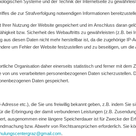
hnologischen Systeme und der Technik der Internetseite zu gewährleis
ffes die zur Strafverfolgung notwendigen Informationen bereitzustell
eit Ihrer Nutzung der Website gespeichert und im Anschluss daran 
higkeit bzw. Sicherheit des Webauftritts zu gewährleisten (z.B. bei I
 aus diesen Daten nicht mehr herstellbar ist, da die zugehörige IP-
ondere um Fehler der Website festzustellen und zu beseitigen, um die
liche Organisation daher einerseits statistisch und ferner mit dem 
die von uns verarbeiteten personenbezogenen Daten sicherzustellen.
sonenbezogenen Daten gespeichert.
esse etc.), die Sie uns freiwillig bekannt geben, z.B. indem Sie si
r die Erbringung der damit verbundenen Leistungen (z.B. Zusendung
rt, ausgenommen eine längere Speicherdauer ist für Zwecke der Erfül
endmachung bzw. Abwehr von Rechtsansprüchen erforderlich. Sie kön
chulungscentergraz@gmail.com
.