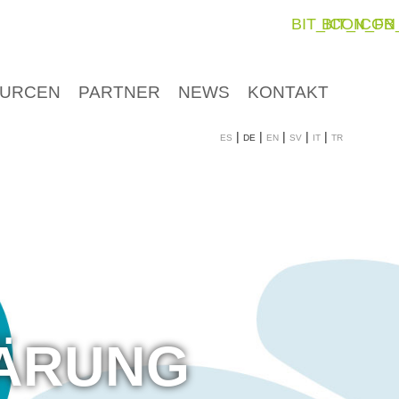
BIT_ICON_FB
BIT_ICON
URCEN
PARTNER
NEWS
KONTAKT
es
de
en
sv
it
tr
ÄRUNG