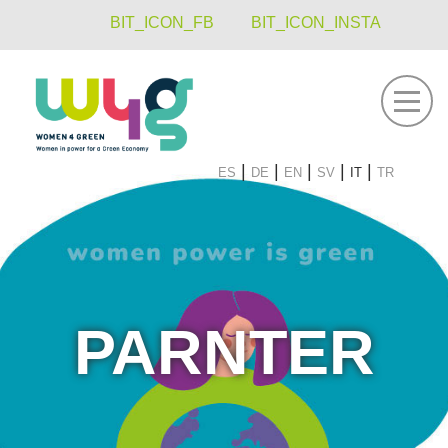
BIT_ICON_FB
BIT_ICON_INSTA
öffnen
es
de
en
sv
it
tr
PARNTER