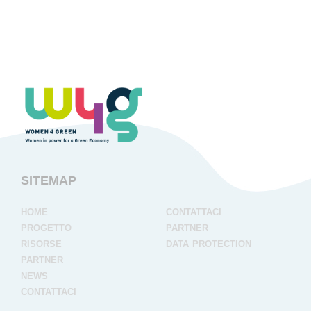
SITEMAP
home
contattaci
progetto
partner
risorse
data protection
partner
news
contattaci